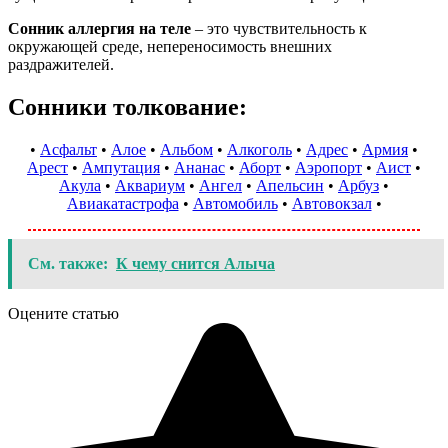
Сонник аллергия на теле
– это чувствительность к
окружающей среде, непереносимость внешних
раздражителей.
Сонники толкование:
•
Асфальт
•
Алое
•
Альбом
•
Алкоголь
•
Адрес
•
Армия
•
Арест
•
Ампутация
•
Ананас
•
Аборт
•
Аэропорт
•
Аист
•
Акула
•
Аквариум
•
Ангел
•
Апельсин
•
Арбуз
•
Авиакатастрофа
•
Автомобиль
•
Автовокзал
•
См. также:
К чему снится Алыча
Оцените статью