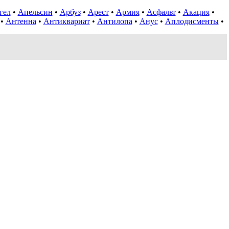
гел
•
Апельсин
•
Арбуз
•
Арест
•
Армия
•
Асфальт
•
Акация
•
•
Антенна
•
Антиквариат
•
Антилопа
•
Анус
•
Аплодисменты
•