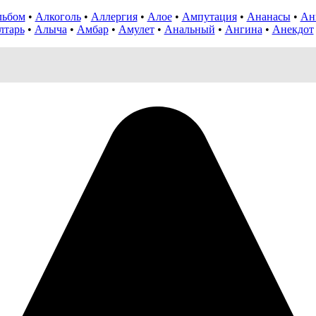
льбом
•
Алкоголь
•
Аллергия
•
Алое
•
Ампутация
•
Ананасы
•
Ан
лтарь
•
Алыча
•
Амбар
•
Амулет
•
Анальный
•
Ангина
•
Анекдот