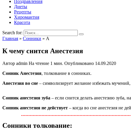
Поздравления
Диеты
Рецепты
Хиромантия
Красота
Search for:
Главная
»
Сонники
»
А
К чему снится Анестезия
Автор
admin
На чтение
1 мин.
Опубликовано
14.09.2020
Сонник Анестезия
, толкование в сонниках.
Анестезия во сне
– символизирует желание избежать мучений, 
Сонник анестезия зуба
– если снится делать анестезию зуба, н
Сонник анестезия не действует
– когда во сне анестезия не де
Сонники толкование: