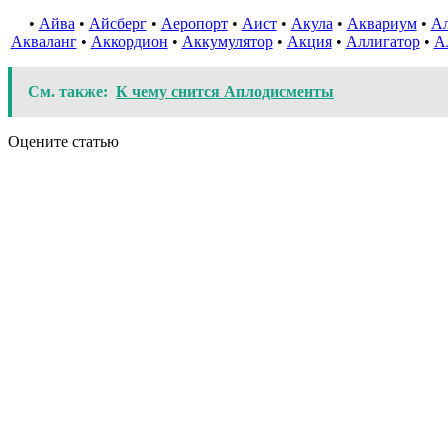
•
Айва
•
Айсберг
•
Аеропорт
•
Аист
•
Акула
•
Аквариум
•
А
Акваланг
•
Аккордион
•
Аккумулятор
•
Акция
•
Аллигатор
•
А
См. также:
К чему снится Аплодисменты
Оцените статью