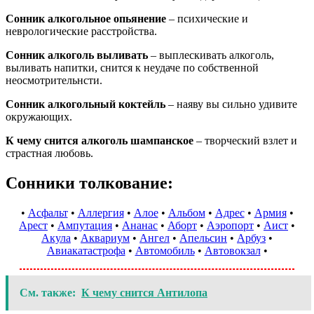
Сонник алкогольное опьянение
– психические и
неврологические расстройства.
Сонник алкоголь выливать
– выплескивать алкоголь,
выливать напитки, снится к неудаче по собственной
неосмотрительнсти.
Сонник алкогольный коктейль
– наяву вы сильно удивите
окружающих.
К чему снится алкоголь шампанское
– творческий взлет и
страстная любовь.
Сонники толкование:
•
Асфальт
•
Аллергия
•
Алое
•
Альбом
•
Адрес
•
Армия
•
Арест
•
Ампутация
•
Ананас
•
Аборт
•
Аэропорт
•
Аист
•
Акула
•
Аквариум
•
Ангел
•
Апельсин
•
Арбуз
•
Авиакатастрофа
•
Автомобиль
•
Автовокзал
•
См. также:
К чему снится Антилопа