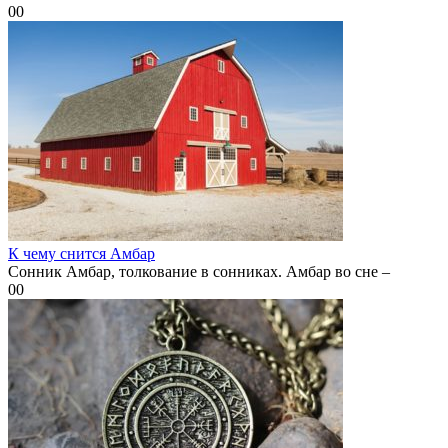
0
0
К чему снится Амбар
Сонник Амбар, толкование в сонниках. Амбар во сне –
0
0