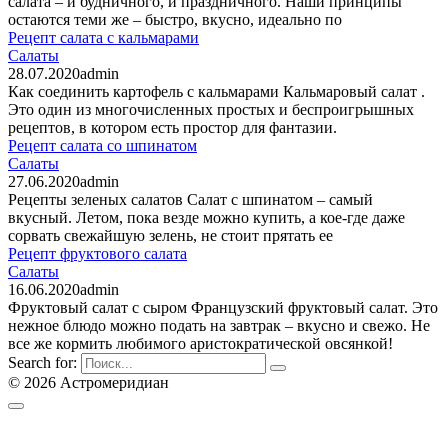
салата – и будничного, и праздничного. Наши принципы
остаются теми же – быстро, вкусно, идеально по
Рецепт салата с кальмарами
Салаты
28.07.2020
admin
Как соединить картофель с кальмарами Кальмаровый салат .
Это один из многочисленных простых и беспроигрышных
рецептов, в котором есть простор для фантазии.
Рецепт салата со шпинатом
Салаты
27.06.2020
admin
Рецепты зеленых салатов Салат с шпинатом – самый
вкусный. Летом, пока везде можно купить, а кое-где даже
сорвать свежайшую зелень, не стоит прятать ее
Рецепт фруктового салата
Салаты
16.06.2020
admin
Фруктовый салат с сыром Французский фруктовый салат. Это
нежное блюдо можно подать на завтрак – вкусно и свежо. Не
все же кормить любимого аристократической овсянкой!
Search for:
© 2026 Астромеридиан