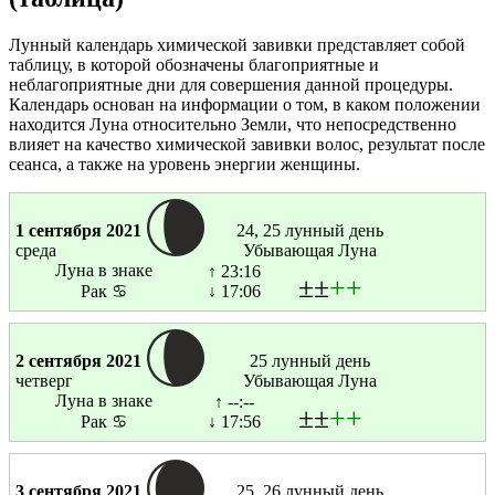
Лунный календарь химической завивки представляет собой
таблицу, в которой обозначены благоприятные и
неблагоприятные дни для совершения данной процедуры.
Календарь основан на информации о том, в каком положении
находится Луна относительно Земли, что непосредственно
влияет на качество химической завивки волос, результат после
сеанса, а также на уровень энергии женщины.
1 сентября 2021
24, 25 лунный день
среда
Убывающая Луна
Луна в знаке
↑ 23:16
±±
+
+
Рак ♋
↓ 17:06
2 сентября 2021
25 лунный день
четверг
Убывающая Луна
Луна в знаке
↑ --:--
±±
+
+
Рак ♋
↓ 17:56
3 сентября 2021
25, 26 лунный день