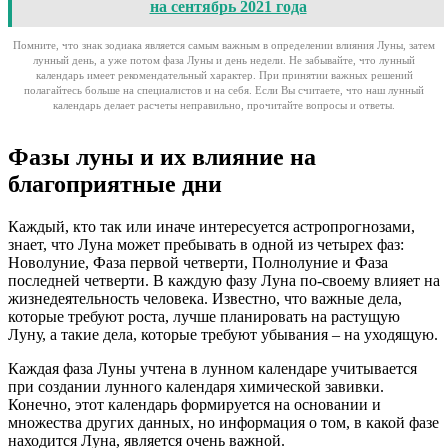
на сентябрь 2021 года
Помните, что знак зодиака является самым важным в определении влияния Луны, затем
лунный день, а уже потом фаза Луны и день недели. Не забывайте, что лунный
календарь имеет рекомендательный характер. При принятии важных решений
полагайтесь больше на специалистов и на себя. Если Вы считаете, что наш лунный
календарь делает расчеты неправильно, прочитайте вопросы и ответы.
Фазы луны и их влияние на
благоприятные дни
Каждый, кто так или иначе интересуется астропрогнозами,
знает, что Луна может пребывать в одной из четырех фаз:
Новолуние, Фаза первой четверти, Полнолуние и Фаза
последней четверти. В каждую фазу Луна по-своему влияет на
жизнедеятельность человека. Известно, что важные дела,
которые требуют роста, лучше планировать на растущую
Луну, а такие дела, которые требуют убывания – на уходящую.
Каждая фаза Луны учтена в лунном календаре учитывается
при создании лунного календаря химической завивки.
Конечно, этот календарь формируется на основании и
множества других данных, но информация о том, в какой фазе
находится Луна, является очень важной.