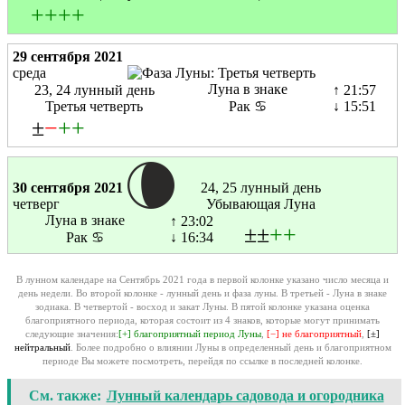
+
+
+
+
29 сентября 2021
среда
Луна в знаке
23, 24 лунный день
↑ 21:57
Третья четверть
Рак ♋
↓ 15:51
±
−
+
+
30 сентября 2021
24, 25 лунный день
четверг
Убывающая Луна
Луна в знаке
↑ 23:02
±±
+
+
Рак ♋
↓ 16:34
В лунном календаре на Сентябрь 2021 года в первой колонке указано число месяца и
день недели. Во второй колонке - лунный день и фаза луны. В третьей - Луна в знаке
зодиака. В четвертой - восход и закат Луны. В пятой колонке указана оценка
благоприятного периода, которая состоит из 4 знаков, которые могут принимать
следующие значения:
[+] благоприятный период Луны
,
[−] не благоприятный
,
[±]
нейтральный
. Более подробно о влиянии Луны в определенный день и благоприятном
периоде Вы можете посмотреть, перейдя по ссылке в последней колонке.
См. также:
Лунный календарь садовода и огородника