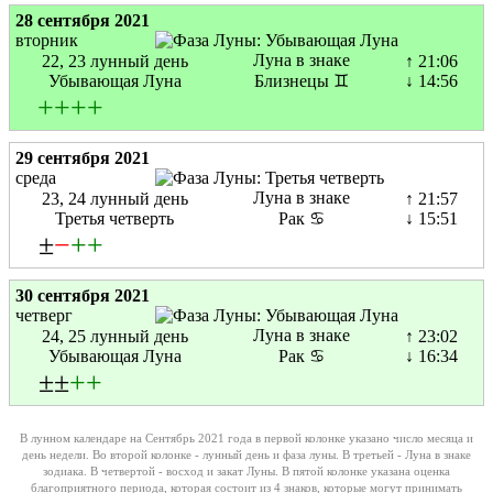
28 сентября 2021
вторник
Луна в знаке
22, 23 лунный день
↑ 21:06
Убывающая Луна
Близнецы ♊
↓ 14:56
+
+
+
+
29 сентября 2021
среда
Луна в знаке
23, 24 лунный день
↑ 21:57
Третья четверть
Рак ♋
↓ 15:51
±
−
+
+
30 сентября 2021
четверг
Луна в знаке
24, 25 лунный день
↑ 23:02
Убывающая Луна
Рак ♋
↓ 16:34
±±
+
+
В лунном календаре на Сентябрь 2021 года в первой колонке указано число месяца и
день недели. Во второй колонке - лунный день и фаза луны. В третьей - Луна в знаке
зодиака. В четвертой - восход и закат Луны. В пятой колонке указана оценка
благоприятного периода, которая состоит из 4 знаков, которые могут принимать