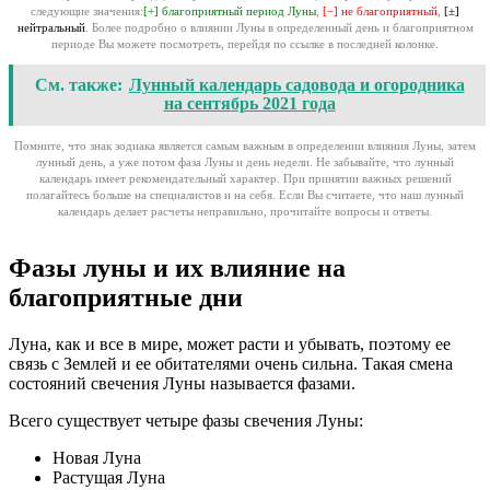
следующие значения:
[+] благоприятный период Луны
,
[−] не благоприятный
,
[±]
нейтральный
. Более подробно о влиянии Луны в определенный день и благоприятном
периоде Вы можете посмотреть, перейдя по ссылке в последней колонке.
См. также:
Лунный календарь садовода и огородника
на сентябрь 2021 года
Помните, что знак зодиака является самым важным в определении влияния Луны, затем
лунный день, а уже потом фаза Луны и день недели. Не забывайте, что лунный
календарь имеет рекомендательный характер. При принятии важных решений
полагайтесь больше на специалистов и на себя. Если Вы считаете, что наш лунный
календарь делает расчеты неправильно, прочитайте вопросы и ответы.
Фазы луны и их влияние на
благоприятные дни
Луна, как и все в мире, может расти и убывать, поэтому ее
связь с Землей и ее обитателями очень сильна. Такая смена
состояний свечения Луны называется фазами.
Всего существует четыре фазы свечения Луны:
Новая Луна
Растущая Луна