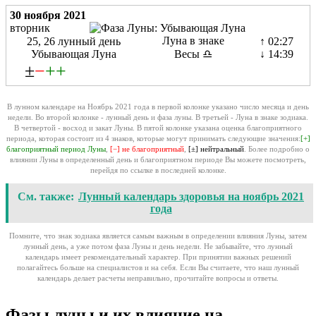
30 ноября 2021
вторник
Луна в знаке
25, 26 лунный день
↑ 02:27
Убывающая Луна
Весы ♎
↓ 14:39
±
−
+
+
В лунном календаре на Ноябрь 2021 года в первой колонке указано число месяца и день
недели. Во второй колонке - лунный день и фаза луны. В третьей - Луна в знаке зодиака.
В четвертой - восход и закат Луны. В пятой колонке указана оценка благоприятного
периода, которая состоит из 4 знаков, которые могут принимать следующие значения:
[+]
благоприятный период Луны
,
[−] не благоприятный
,
[±] нейтральный
. Более подробно о
влиянии Луны в определенный день и благоприятном периоде Вы можете посмотреть,
перейдя по ссылке в последней колонке.
См. также:
Лунный календарь здоровья на ноябрь 2021
года
Помните, что знак зодиака является самым важным в определении влияния Луны, затем
лунный день, а уже потом фаза Луны и день недели. Не забывайте, что лунный
календарь имеет рекомендательный характер. При принятии важных решений
полагайтесь больше на специалистов и на себя. Если Вы считаете, что наш лунный
календарь делает расчеты неправильно, прочитайте вопросы и ответы.
Фазы луны и их влияние на