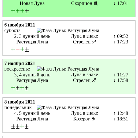
Новая Луна
Скорпион ♏
↓ 17:01
+
+
+
±
6 ноября 2021
суббота
Луна в знаке
2, 3 лунный день
↑ 09:52
Растущая Луна
Стрелец ♐
↓ 17:23
+
−
+
±
7 ноября 2021
воскресенье
Луна в знаке
3, 4 лунный день
↑ 11:27
Растущая Луна
Стрелец ♐
↓ 17:58
+
±
+
±
8 ноября 2021
понедельник
Луна в знаке
4, 5 лунный день
↑ 12:48
Растущая Луна
Козерог ♑
↓ 18:51
±±
+
±