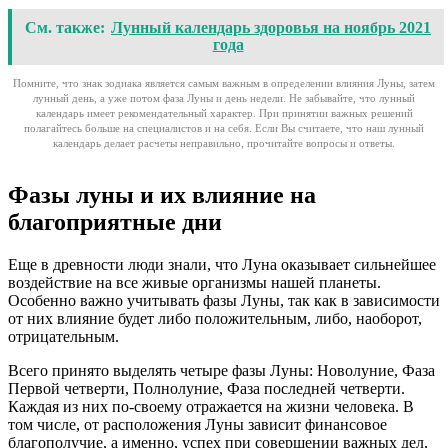
См. также:
Лунный календарь здоровья на ноябрь 2021
года
Помните, что знак зодиака является самым важным в определении влияния Луны, затем
лунный день, а уже потом фаза Луны и день недели. Не забывайте, что лунный
календарь имеет рекомендательный характер. При принятии важных решений
полагайтесь больше на специалистов и на себя. Если Вы считаете, что наш лунный
календарь делает расчеты неправильно, прочитайте вопросы и ответы.
Фазы луны и их влияние на
благоприятные дни
Еще в древности люди знали, что Луна оказывает сильнейшее
воздействие на все живые организмы нашей планеты.
Особенно важно учитывать фазы Луны, так как в зависимости
от них влияние будет либо положительным, либо, наоборот,
отрицательным.
Всего принято выделять четыре фазы Луны: Новолуние, Фаза
Первой четверти, Полнолуние, Фаза последней четверти.
Каждая из них по-своему отражается на жизни человека. В
том числе, от расположения Луны зависит финансовое
благополучие, а именно, успех при совершении важных дел,