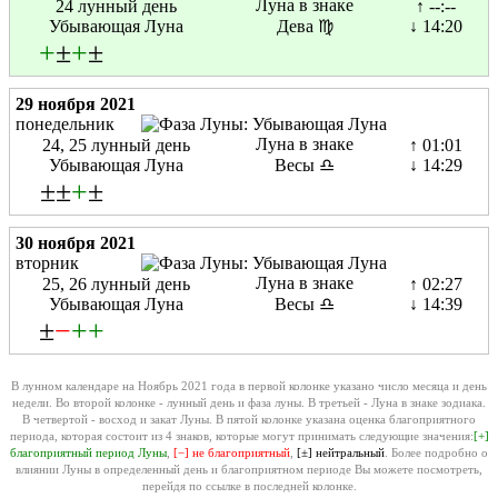
Луна в знаке
24 лунный день
↑ --:--
Убывающая Луна
Дева ♍
↓ 14:20
+
±
+
±
29 ноября 2021
понедельник
Луна в знаке
24, 25 лунный день
↑ 01:01
Убывающая Луна
Весы ♎
↓ 14:29
±±
+
±
30 ноября 2021
вторник
Луна в знаке
25, 26 лунный день
↑ 02:27
Убывающая Луна
Весы ♎
↓ 14:39
±
−
+
+
В лунном календаре на Ноябрь 2021 года в первой колонке указано число месяца и день
недели. Во второй колонке - лунный день и фаза луны. В третьей - Луна в знаке зодиака.
В четвертой - восход и закат Луны. В пятой колонке указана оценка благоприятного
периода, которая состоит из 4 знаков, которые могут принимать следующие значения:
[+]
благоприятный период Луны
,
[−] не благоприятный
,
[±] нейтральный
. Более подробно о
влиянии Луны в определенный день и благоприятном периоде Вы можете посмотреть,
перейдя по ссылке в последней колонке.