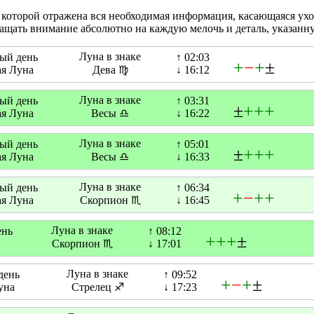
 которой отражена вся необходимая информация, касающаяся ухо
бращать внимание абсолютно на каждую мелочь и деталь, указанн
Луна в знаке
ный день
↑ 02:03
+
−
+
±
я Луна
Дева ♍
↓ 16:12
Луна в знаке
ный день
↑ 03:31
±
+
+
+
я Луна
Весы ♎
↓ 16:22
Луна в знаке
ный день
↑ 05:01
±
+
+
+
я Луна
Весы ♎
↓ 16:33
Луна в знаке
ный день
↑ 06:34
+
−
+
+
я Луна
Скорпион ♏
↓ 16:45
Луна в знаке
ень
↑ 08:12
+
+
+
±
Скорпион ♏
↓ 17:01
Луна в знаке
день
↑ 09:52
+
−
+
±
уна
Стрелец ♐
↓ 17:23