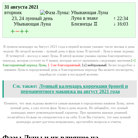
31 августа 2021
вторник
Луна в знаке
23, 24 лунный день
↑ 22:34
Убывающая Луна
Близнецы ♊
↓ 16:03
+
−
+
+
В лунном календаре на Август 2021 года в первой колонке указано число месяца и день
недели. Во второй колонке - лунный день и фаза луны. В третьей - Луна в знаке зодиака.
В четвертой - восход и закат Луны. В пятой колонке указана оценка благоприятного
периода, которая состоит из 4 знаков, которые могут принимать следующие значения:
[+]
благоприятный период Луны
,
[−] не благоприятный
,
[±] нейтральный
. Более подробно о
влиянии Луны в определенный день и благоприятном периоде Вы можете посмотреть,
перейдя по ссылке в последней колонке.
См. также:
Лунный календарь коррекции бровей и
перманентного макияжа на август 2021 года
Помните, что знак зодиака является самым важным в определении влияния Луны, затем
лунный день, а уже потом фаза Луны и день недели. Не забывайте, что лунный
календарь имеет рекомендательный характер. При принятии важных решений
полагайтесь больше на специалистов и на себя. Если Вы считаете, что наш лунный
календарь делает расчеты неправильно, прочитайте вопросы и ответы.
Фазы Луны и их влияние на