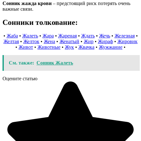
Сонник жажда крови
– предстоящий риск потерять очень
важные связи.
Сонники толкование:
•
Жаба
•
Жалеть
•
Жара
•
Жареная
•
Ждать
•
Жечь
•
Железная
•
Желтая
•
Желток
•
Жена
•
Женатый
•
Жир
•
Жираф
•
Жировик
•
Живот
•
Животные
•
Жук
•
Жвачка
•
Жужжание
•
См. также:
Сонник Жалеть
Оцените статью