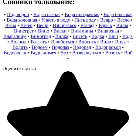
Сонники толкование:
•
Под водой
•
Вода грязная
•
Вода прозрачная
•
Вода большая
•
Вода холодная
•
Упасть в воду
•
Пить воду
•
Ведро
•
Весло
•
Весы
•
Ветер
•
Вещи
•
Взбираться
•
Взгляд
•
Взрыв
•
Вилы
•
Винегрет
•
Вино
•
Виски
•
Витамины
•
Вишневка
•
Влагалище
•
Виноград
•
Вилка
•
Висеть
•
Водка
•
Вши
•
Вода
•
Волосы
•
Влезать
•
Влюбиться
•
Вносить
•
Вниз
•
Внук
•
Водить
•
Водоем
•
Водолаз
•
Водопад
•
Водопровод
•
Водоросли
•
Водная змея
•
Воз
•
Возвращаться
•
Возить
•
Вой
•
Оцените статью