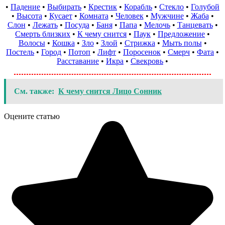
•
Падение
•
Выбирать
•
Крестик
•
Корабль
•
Стекло
•
Голубой
•
Высота
•
Кусает
•
Комната
•
Человек
•
Мужчине
•
Жаба
•
Слон
•
Лежать
•
Посуда
•
Баня
•
Папа
•
Мелочь
•
Танцевать
•
Смерть близких
•
К чему снится
•
Паук
•
Предложение
•
Волосы
•
Кошка
•
Зло
•
Злой
•
Стрижка
•
Мыть полы
•
Постель
•
Город
•
Потоп
•
Лифт
•
Поросенок
•
Смерч
•
Фата
•
Расставание
•
Икра
•
Свекровь
•
См. также:
К чему снится Лицо Сонник
Оцените статью