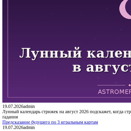
19.07.2026
admin
Лунный календарь стрижек на август 2026 подскажет, когда ст
ґадания
Предсказание будущего по 3 игральным картам
19.07.2026
admin