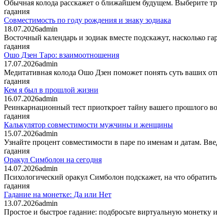
Обычная колода расскажет о ближайшем будущем. Выберите тр
ґадания
Совместимость по году рождения и знаку зодиака
18.07.2026
admin
Восточный календарь и зодиак вместе подскажут, насколько га
ґадания
Ошо Дзен Таро: взаимоотношения
17.07.2026
admin
Медитативная колода Ошо Дзен поможет понять суть ваших от
ґадания
Кем я был в прошлой жизни
16.07.2026
admin
Реинкарнационный тест приоткроет тайну вашего прошлого во
ґадания
Калькулятор совместимости мужчины и женщины
15.07.2026
admin
Узнайте процент совместимости в паре по именам и датам. В
ґадания
Оракул Симболон на сегодня
14.07.2026
admin
Психологический оракул Симболон подскажет, на что обратить 
ґадания
Гадание на монетке: Да или Нет
13.07.2026
admin
Простое и быстрое гадание: подбросьте виртуальную монетку и