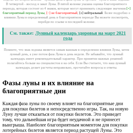
В четвертой - восход и закат Луны. В пятой колонке указана оценка благоприятного
периода, которая состоит из 4 знаков, которые могут принимать следующие значения:
[+]
благоприятный период Луны
,
[−] не благоприятный
,
[±] нейтральный
. Более подробно о
влиянии Луны в определенный день и благоприятном периоде Вы можете посмотреть,
перейдя по ссылке в последней колонке.
См. также:
Лунный календарь здоровья на март 2021
года
Помните, что знак зодиака является самым важным в определении влияния Луны, затем
лунный день, а уже потом фаза Луны и день недели. Не забывайте, что лунный
календарь имеет рекомендательный характер. При принятии важных решений
полагайтесь больше на специалистов и на себя. Если Вы считаете, что наш лунный
календарь делает расчеты неправильно, прочитайте вопросы и ответы.
Фазы луны и их влияние на
благоприятные дни
Каждая фаза луны по своему влияет на благоприятные дни
для покупки билетов и непосредственно игры. Так, на новую
Луну лучше отказаться от покупки билетов. Это приведет
тому, что дальнейшая игра будет неудачной и не принесет
выигрыша. Наиболее благоприятным моментом для покупки
лотерейных билетов является период растущей Луны. Это