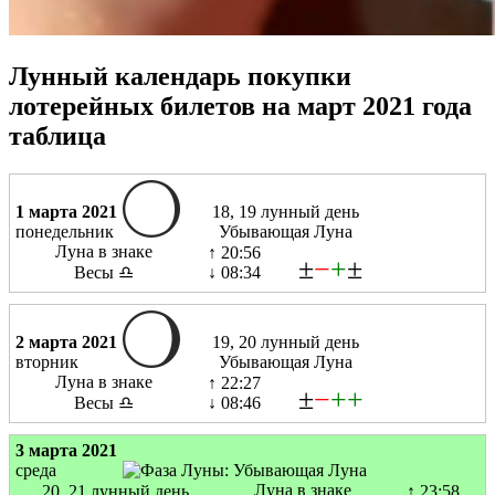
Лунный календарь покупки
лотерейных билетов на март 2021 года
таблица
1 марта 2021
18, 19 лунный день
понедельник
Убывающая Луна
Луна в знаке
↑ 20:56
±
−
+
±
Весы ♎
↓ 08:34
2 марта 2021
19, 20 лунный день
вторник
Убывающая Луна
Луна в знаке
↑ 22:27
±
−
+
+
Весы ♎
↓ 08:46
3 марта 2021
среда
Луна в знаке
20, 21 лунный день
↑ 23:58