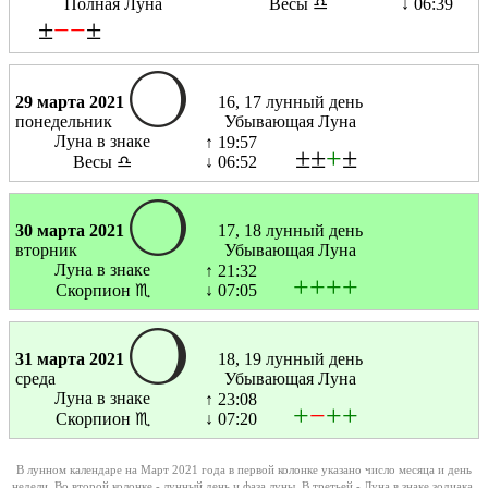
Полная Луна
Весы ♎
↓ 06:39
±
−
−
±
29 марта 2021
16, 17 лунный день
понедельник
Убывающая Луна
Луна в знаке
↑ 19:57
±±
+
±
Весы ♎
↓ 06:52
30 марта 2021
17, 18 лунный день
вторник
Убывающая Луна
Луна в знаке
↑ 21:32
+
+
+
+
Скорпион ♏
↓ 07:05
31 марта 2021
18, 19 лунный день
среда
Убывающая Луна
Луна в знаке
↑ 23:08
+
−
+
+
Скорпион ♏
↓ 07:20
В лунном календаре на Март 2021 года в первой колонке указано число месяца и день
недели. Во второй колонке - лунный день и фаза луны. В третьей - Луна в знаке зодиака.