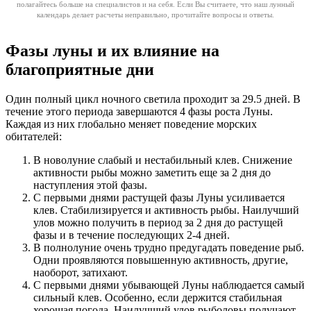
полагайтесь больше на специалистов и на себя. Если Вы считаете, что наш лунный
календарь делает расчеты неправильно, прочитайте вопросы и ответы.
Фазы луны и их влияние на
благоприятные дни
Один полный цикл ночного светила проходит за 29.5 дней. В
течение этого периода завершаются 4 фазы роста Луны.
Каждая из них глобально меняет поведение морских
обитателей:
В новолуние слабый и нестабильный клев. Снижение
активности рыбы можно заметить еще за 2 дня до
наступления этой фазы.
С первыми днями растущей фазы Луны усиливается
клев. Стабилизируется и активность рыбы. Наилучший
улов можно получить в период за 2 дня до растущей
фазы и в течение последующих 2-4 дней.
В полнолуние очень трудно предугадать поведение рыб.
Одни проявляются повышенную активность, другие,
наоборот, затихают.
С первыми днями убывающей Луны наблюдается самый
сильный клев. Особенно, если держится стабильная
хорошая погода. Наилучший улов рыболовы получают