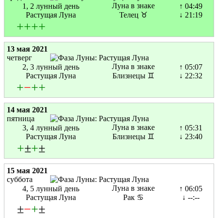
Луна в знаке
1, 2 лунный день
↑ 04:49
Растущая Луна
Телец ♉
↓ 21:19
+
+
+
+
13 мая 2021
четверг
Луна в знаке
2, 3 лунный день
↑ 05:07
Растущая Луна
Близнецы ♊
↓ 22:32
+
−
+
+
14 мая 2021
пятница
Луна в знаке
3, 4 лунный день
↑ 05:31
Растущая Луна
Близнецы ♊
↓ 23:40
+
±
+
±
15 мая 2021
суббота
Луна в знаке
4, 5 лунный день
↑ 06:05
Растущая Луна
Рак ♋
↓ --:--
±
−
+
±