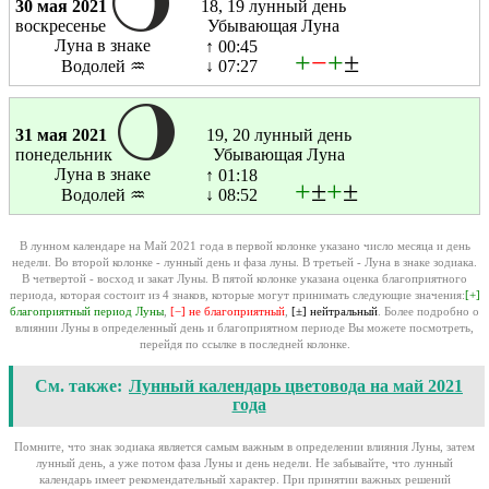
30 мая 2021
18, 19 лунный день
воскресенье
Убывающая Луна
Луна в знаке
↑ 00:45
+
−
+
±
Водолей ♒
↓ 07:27
31 мая 2021
19, 20 лунный день
понедельник
Убывающая Луна
Луна в знаке
↑ 01:18
+
±
+
±
Водолей ♒
↓ 08:52
В лунном календаре на Май 2021 года в первой колонке указано число месяца и день
недели. Во второй колонке - лунный день и фаза луны. В третьей - Луна в знаке зодиака.
В четвертой - восход и закат Луны. В пятой колонке указана оценка благоприятного
периода, которая состоит из 4 знаков, которые могут принимать следующие значения:
[+]
благоприятный период Луны
,
[−] не благоприятный
,
[±] нейтральный
. Более подробно о
влиянии Луны в определенный день и благоприятном периоде Вы можете посмотреть,
перейдя по ссылке в последней колонке.
См. также:
Лунный календарь цветовода на май 2021
года
Помните, что знак зодиака является самым важным в определении влияния Луны, затем
лунный день, а уже потом фаза Луны и день недели. Не забывайте, что лунный
календарь имеет рекомендательный характер. При принятии важных решений