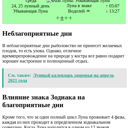
среда
Луна в знаке
24, 25 лунный день
↑ 05:07
Убывающая Луна
Водолей ♒
↓ 13:27
+
±
+
+
Неблагоприятные дни
В неблагоприятные дни рыболовство не принесет желаемых
плодов, то есть улова. Однако, отличное
времяпрепровождение на природе у костра все равно подарит
хорошее настроение и полноценный отдых.
См. также:
Лунный календарь здоровья на апрель
2021 года
Влияние знака Зодиака на
благоприятные дни
Кроме того, что за один полный цикл Луна проживает 4 фазы,
каждая из них проходит в определенном зодиакальном
созвездии. Когда Луна находится в одном из 12 знаков