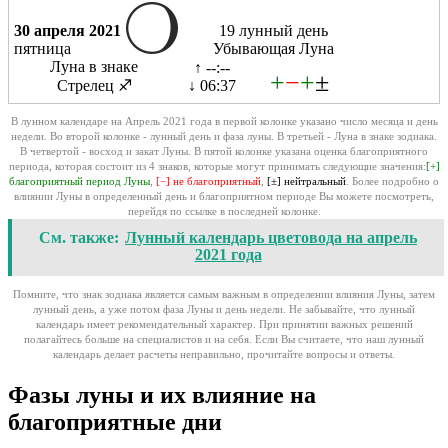
30 апреля 2021
19 лунный день
пятница
Убывающая Луна
Луна в знаке
↑ --:--
+
−
+
±
Стрелец ♐
↓ 06:37
В лунном календаре на Апрель 2021 года в первой колонке указано число месяца и день
недели. Во второй колонке - лунный день и фаза луны. В третьей - Луна в знаке зодиака.
В четвертой - восход и закат Луны. В пятой колонке указана оценка благоприятного
периода, которая состоит из 4 знаков, которые могут принимать следующие значения:
[+]
благоприятный период Луны
,
[−] не благоприятный
,
[±] нейтральный
. Более подробно о
влиянии Луны в определенный день и благоприятном периоде Вы можете посмотреть,
перейдя по ссылке в последней колонке.
См. также:
Лунный календарь цветовода на апрель
2021 года
Помните, что знак зодиака является самым важным в определении влияния Луны, затем
лунный день, а уже потом фаза Луны и день недели. Не забывайте, что лунный
календарь имеет рекомендательный характер. При принятии важных решений
полагайтесь больше на специалистов и на себя. Если Вы считаете, что наш лунный
календарь делает расчеты неправильно, прочитайте вопросы и ответы.
Фазы луны и их влияние на
благоприятные дни